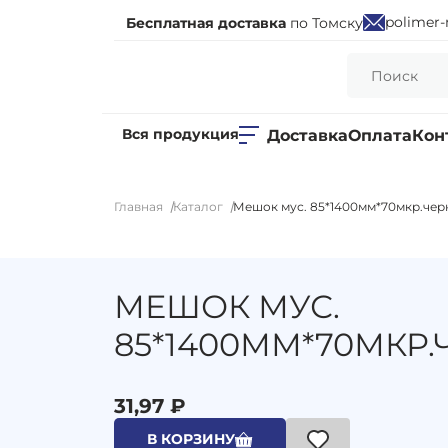
polimer-
Бесплатная доставка
по Томску
Вся продукция
Доставка
Оплата
Кон
Главная
Каталог
Мешок мус. 85*1400мм*70мкр.чер
МЕШОК МУС.
85*1400ММ*70МКР.
31,97 ₽
В КОРЗИНУ