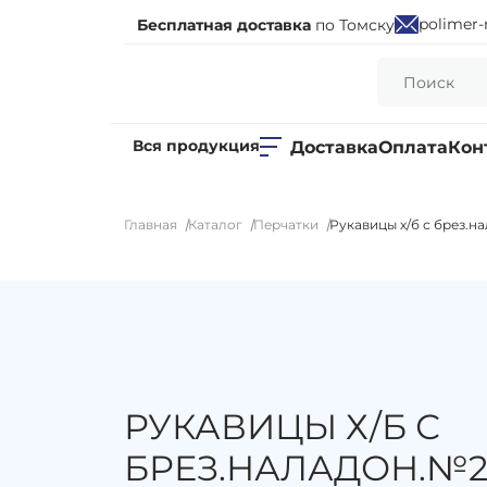
polimer-
Бесплатная доставка
по Томску
Вся продукция
Доставка
Оплата
Кон
Главная
Каталог
Перчатки
Рукавицы х/б с брез.н
РУКАВИЦЫ Х/Б С
БРЕЗ.НАЛАДОН.№