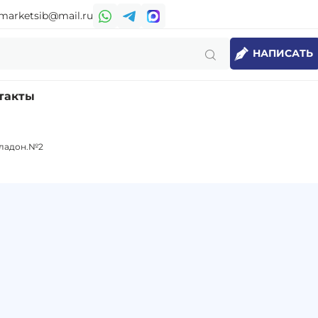
marketsib@mail.ru
НАПИСАТЬ
такты
аладон.№2
2