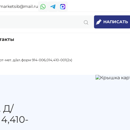
marketsib@mail.ru
НАПИСАТЬ
такты
т-мет. д/ал.форм 914-006,014,410-001(2х)
 Д/
4,410-