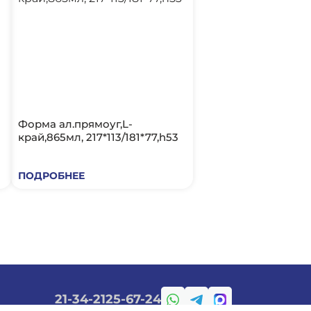
Форма ал.прямоуг,L-
край,865мл, 217*113/181*77,h53
ПОДРОБНЕЕ
21-34-21
25-67-24