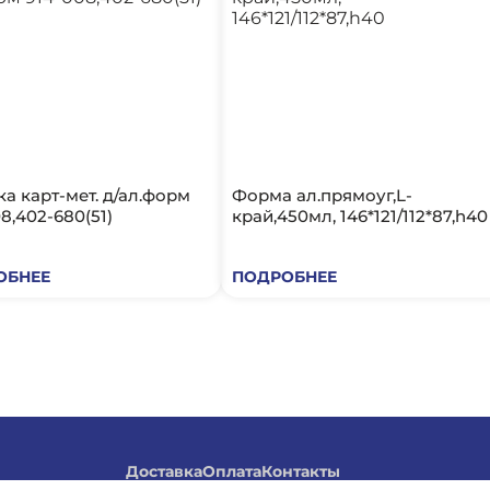
а карт-мет. д/ал.форм
Форма ал.прямоуг,L-
8,402-680(51)
край,450мл, 146*121/112*87,h40
ОБНЕЕ
ПОДРОБНЕЕ
Доставка
Оплата
Контакты