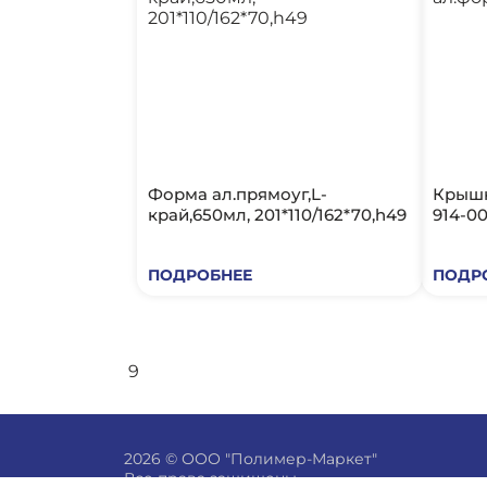
Форма ал.прямоуг,L-
Крышк
край,650мл, 201*110/162*70,h49
914-00
ПОДРОБНЕЕ
ПОДР
9
2026 © ООО "Полимер-Маркет"
Все права защищены