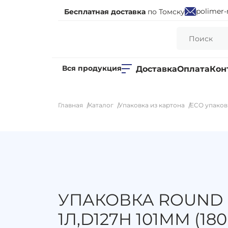
polimer-
Бесплатная доставка
по Томску
Вся продукция
Доставка
Оплата
Кон
Главная
Каталог
Упаковка из картона
ECO упаков
УПАКОВКА ROUND
1Л,D127H 101ММ (180 