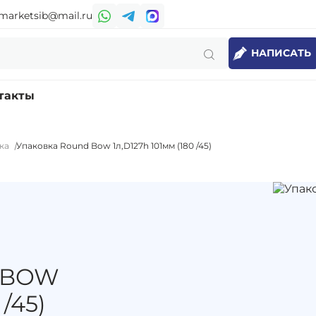
marketsib@mail.ru
НАПИСАТЬ
такты
ка
Упаковка Round Bow 1л,D127h 101мм (180 /45)
 BOW
/45)