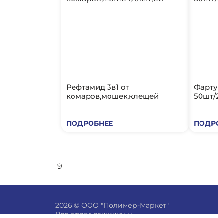
Рефтамид 3в1 от
Фартук
комаров,мошек,клещей
50шт/
ПОДРОБНЕЕ
ПОДР
9
2026 © ООО "Полимер-Маркет"
Все права защищены