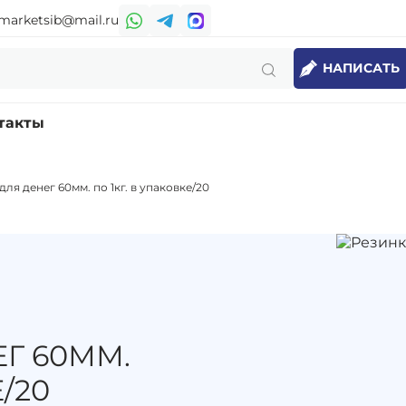
marketsib@mail.ru
НАПИСАТЬ
такты
для денег 60мм. по 1кг. в упаковке/20
Г 60ММ.
/20