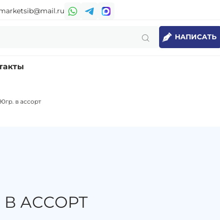
marketsib@mail.ru
НАПИСАТЬ
такты
0гр. в ассорт
 В АССОРТ