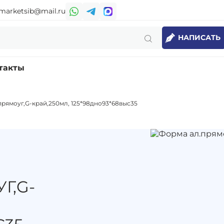
marketsib@mail.ru
НАПИСАТЬ
такты
рямоуг,G-край,250мл, 125*98дно93*68выс35
Г,G-