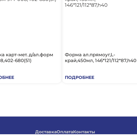
а карт-мет. д/ал.форм
Форма ал.прямоуг,L-
8,402-680(51)
край,450мл, 146*121/112*87,h40
ОБНЕЕ
ПОДРОБНЕЕ
Доставка
Оплата
Контакты