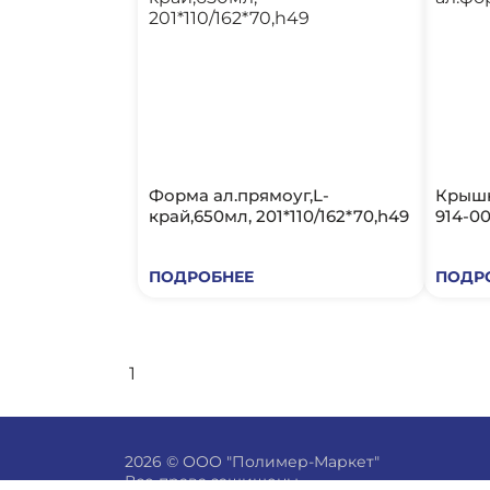
Форма ал.прямоуг,L-
Крышк
край,650мл, 201*110/162*70,h49
914-00
ПОДРОБНЕЕ
ПОДР
1
2026 © ООО "Полимер-Маркет"
Все права защищены