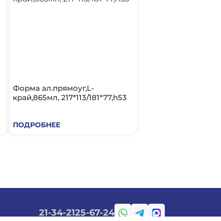
Форма ал.прямоуг,L-
край,865мл, 217*113/181*77,h53
ПОДРОБНЕЕ
21-34-21
25-67-24