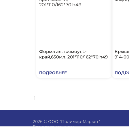
Форма ал.прямоуг,L-
Крышк
край,650мл, 201*110/162*70,h49
914-00
ПОДРОБНЕЕ
ПОДР
1
2026 © ООО "Полимер-Маркет"
Все права защищены