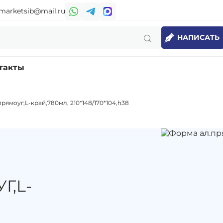
marketsib@mail.ru
НАПИСАТЬ
такты
рямоуг,L-край,780мл, 210*148/170*104,h38
Г,L-