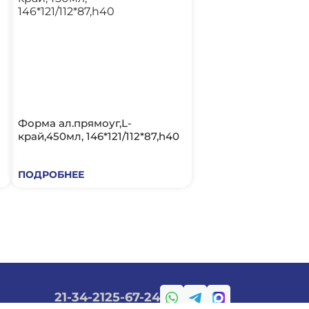
Форма ал.прямоуг,L-
край,450мл, 146*121/112*87,h40
ПОДРОБНЕЕ
21-34-21
25-67-24