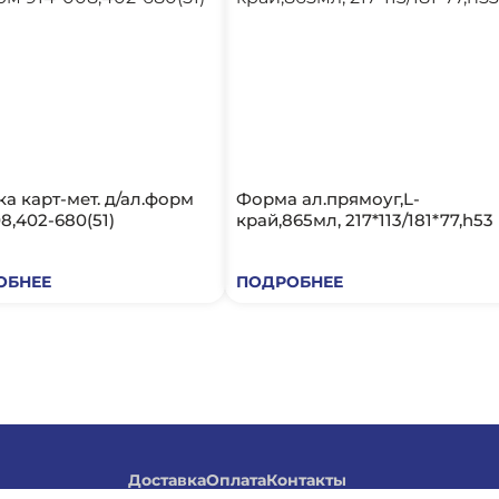
а карт-мет. д/ал.форм
Форма ал.прямоуг,L-
8,402-680(51)
край,865мл, 217*113/181*77,h53
ОБНЕЕ
ПОДРОБНЕЕ
Доставка
Оплата
Контакты