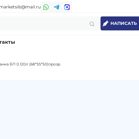
marketsib@mail.ru
НАПИСАТЬ
такты
анка БП 0.120л (68*55*50)прозр.