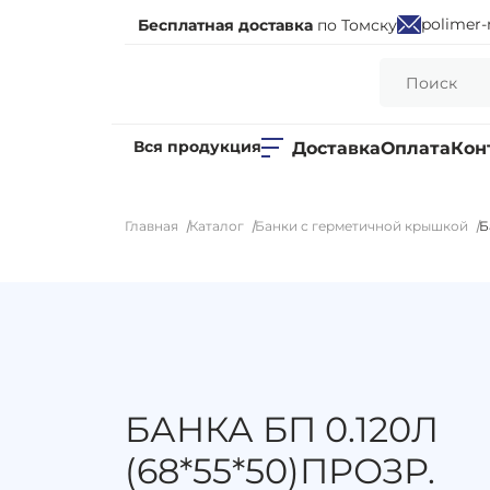
polimer-
Бесплатная доставка
по Томску
Вся продукция
Доставка
Оплата
Кон
Главная
Каталог
Банки с герметичной крышкой
Б
БАНКА БП 0.120Л
(68*55*50)ПРОЗР.