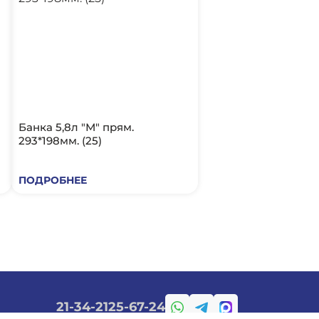
Банка 5,8л "М" прям.
293*198мм. (25)
ПОДРОБНЕЕ
21-34-21
25-67-24