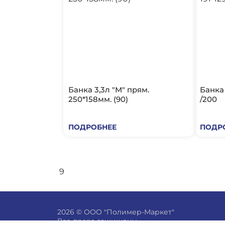
Банка 3,3л "М" прям.
Банка 2л. "М" прям. 191*129м
250*158мм. (90)
/200
ПОДРОБНЕЕ
ПОДР
9
2026 © ООО "Полимер-Маркет"
Все права защищены