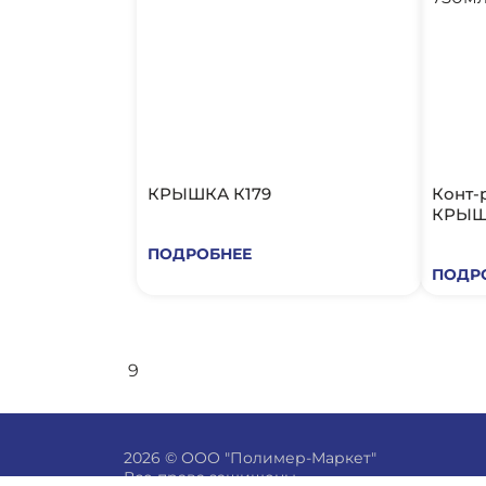
КРЫШКА К179
Конт-р SP 179*132 750мл
КРЫШ
ПОДРОБНЕЕ
ПОДР
9
2026 © ООО "Полимер-Маркет"
Все права защищены