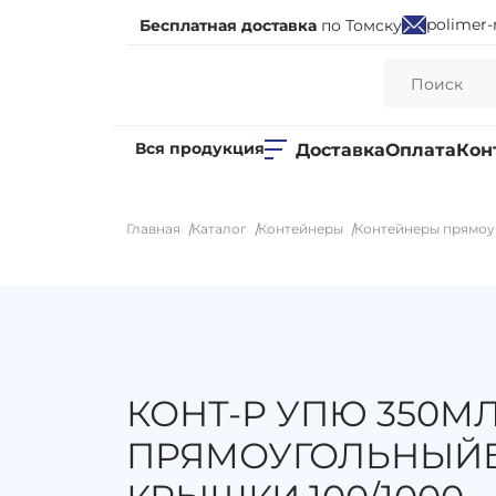
polimer-
Бесплатная доставка
по Томску
Вся продукция
Доставка
Оплата
Кон
Главная
Каталог
Контейнеры
Контейнеры прямоу
КОНТ-Р УПЮ 350М
ПРЯМОУГОЛЬНЫЙ